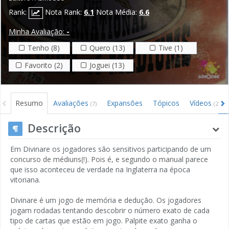
Rank:
Nota Rank:
6.1
Nota Média:
6.6
Minha Avaliação:
-
Tenho (8)
Quero (13)
Tive (1)
Favorito (2)
Joguei (13)
Resumo
Avaliações
Expansões
Tópicos
Vídeos
(7)
(2)
Descrição
Em Divinare os jogadores são sensitivos participando de um
concurso de médiuns(!). Pois é, e segundo o manual parece
que isso aconteceu de verdade na Inglaterra na época
vitoriana.
Divinare é um jogo de memória e dedução. Os jogadores
jogam rodadas tentando descobrir o número exato de cada
tipo de cartas que estão em jogo. Palpite exato ganha o