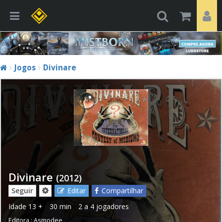
Jogos
Divinare
Divinare
(2012)
Seguir
Editar
Compartilhar
Idade
13 +
30 min
2 a 4 jogadores
Editora :
Asmodee