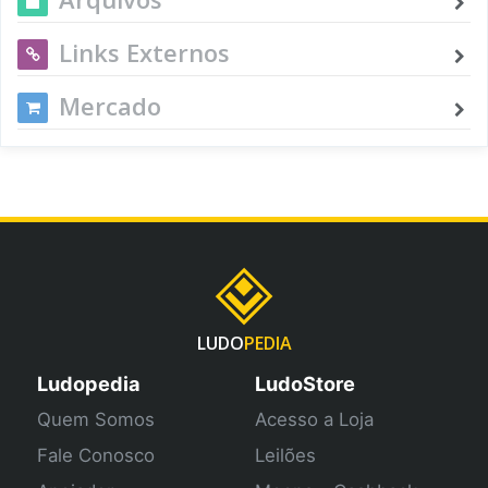
Links Externos
Mercado
LUDO
PEDIA
Ludopedia
LudoStore
Quem Somos
Acesso a Loja
Fale Conosco
Leilões