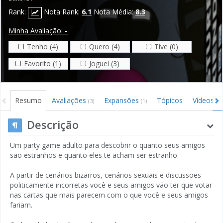
Rank:
Nota Rank:
6.1
Nota Média:
8.3
Minha Avaliação:
-
Tenho (4)
Quero (4)
Tive (0)
Favorito (1)
Joguei (3)
Resumo
Avaliações
Expansões
Tópicos
Vídeos
(3)
(1)
Descrição
Um party game adulto para descobrir o quanto seus amigos
são estranhos e quanto eles te acham ser estranho.
A partir de cenários bizarros, cenários sexuais e discussões
politicamente incorretas você e seus amigos vão ter que votar
nas cartas que mais parecem com o que você e seus amigos
fariam.