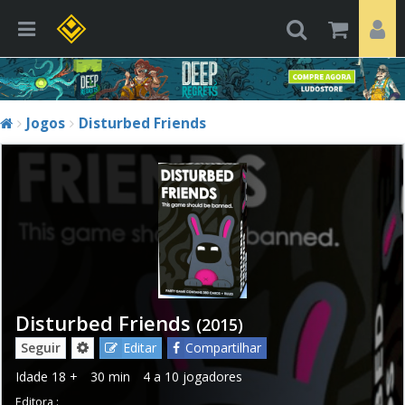
Jogos
Disturbed Friends
Disturbed Friends
(2015)
Seguir
Editar
Compartilhar
Idade
18 +
30 min
4 a 10 jogadores
Editora :