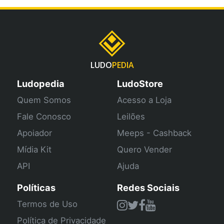
LUDO
PEDIA
Ludopedia
LudoStore
Quem Somos
Acesso a Loja
Fale Conosco
Leilões
Apoiador
Meeps - Cashback
Mídia Kit
Quero Vender
API
Ajuda
Políticas
Redes Sociais
Termos de Uso
Política de Privacidade