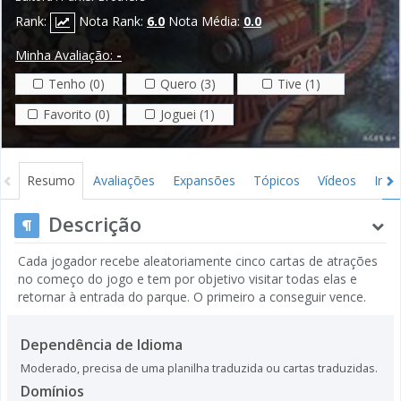
Rank:
Nota Rank:
6.0
Nota Média:
0.0
Minha Avaliação:
-
Tenho (0)
Quero (3)
Tive (1)
Favorito (0)
Joguei (1)
Resumo
Avaliações
Expansões
Tópicos
Vídeos
Ima
Descrição
Cada jogador recebe aleatoriamente cinco cartas de atrações
no começo do jogo e tem por objetivo visitar todas elas e
retornar à entrada do parque. O primeiro a conseguir vence.
Dependência de Idioma
Moderado, precisa de uma planilha traduzida ou cartas traduzidas.
Domínios