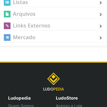
Listas
Arquivos
Links Externos
Mercado
LUDO
PEDIA
Ludopedia
LudoStore
Quem Somos
Acesso a Loja