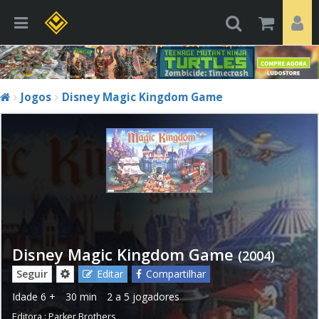
Jogos
Disney Magic Kingdom Game
Disney Magic Kingdom Game
(2004)
Seguir
Editar
Compartilhar
Idade
6 +
30 min
2 a 5 jogadores
Editora :
Parker Brothers