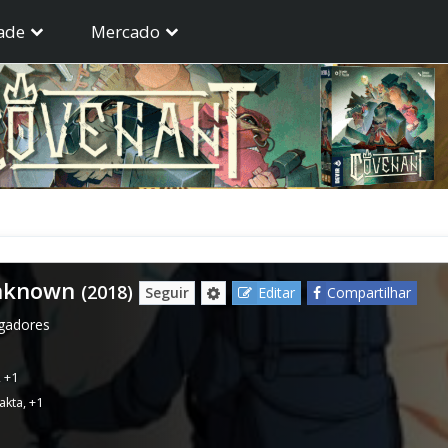
ade
Mercado
Unknown
(2018)
Seguir
Editar
Compartilhar
ogadores
,
+1
akta
,
+1