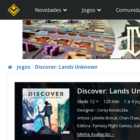
Novidades
Jogos
Comunid
Jogos
Discover: Lands Unknown
Discover: Lands 
Idade
12 +
120 min
1 a 4 j
Designer :
Corey Konieczka
Artista :
Juliette Brocal
,
Chan Chau
Editora :
Fantasy Flight Games
,
Gal
Minha Avaliação:
-