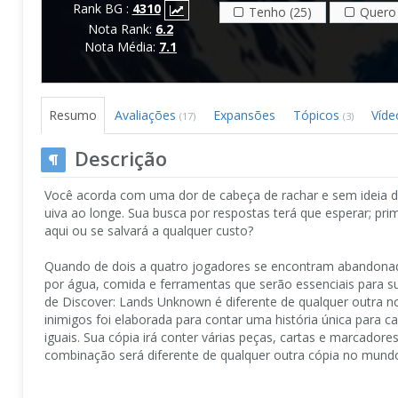
Rank BG :
4310
Tenho (25)
Quero 
Nota Rank:
6.2
Nota Média:
7.1
Resumo
Avaliações
Expansões
Tópicos
Víd
(17)
(3)
Descrição
Você acorda com uma dor de cabeça de rachar e sem ideia d
uiva ao longe. Sua busca por respostas terá que esperar; pr
aqui ou se salvará a qualquer custo?
Quando de dois a quatro jogadores se encontram abandonad
por água, comida e ferramentas que serão essenciais para s
de Discover: Lands Unknown é diferente de qualquer outra n
inimigos foi elaborada para contar uma história única para 
iguais. Sua cópia irá conter várias peças, cartas e marcado
combinação será diferente de qualquer outra cópia no mund