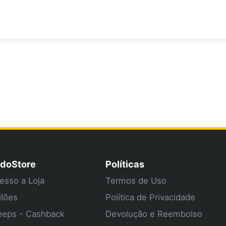
doStore
Políticas
esso a Loja
Termos de Uso
ilões
Política de Privacidade
eps - Cashback
Devolução e Reembolso