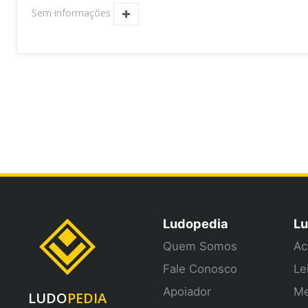
Sem informações
Ludopedia
Lu
Quem Somos
Ac
Fale Conosco
Le
Apoiador
Me
LUDO
PEDIA