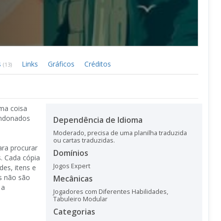
s
Links
Gráficos
Créditos
(13)
ma coisa
bandonados
Dependência de Idioma
Moderado, precisa de uma planilha traduzida
ou cartas traduzidas.
ra procurar
Domínios
. Cada cópia
Jogos Expert
es, itens e
as não são
Mecânicas
 a
Jogadores com Diferentes Habilidades
,
Tabuleiro Modular
Categorias