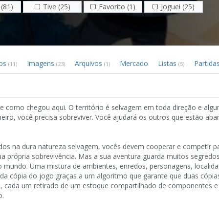
(81)
Tive (25)
Favorito (1)
Joguei (25)
eos
Imagens
Arquivos
Mercado
Listas
Partida
(11)
(23)
(1)
(5)
e como chegou aqui. O território é selvagem em toda direção e algu
imeiro, você precisa sobreviver. Você ajudará os outros que estão a
os na dura natureza selvagem, vocês devem cooperar e competir pa
ua própria sobrevivência. Mas a sua aventura guarda muitos segredos
o mundo. Uma mistura de ambientes, enredos, personagens, localidad
cada cópia do jogo graças a um algoritmo que garante que duas cópi
res, cada um retirado de um estoque compartilhado de componentes e
o.