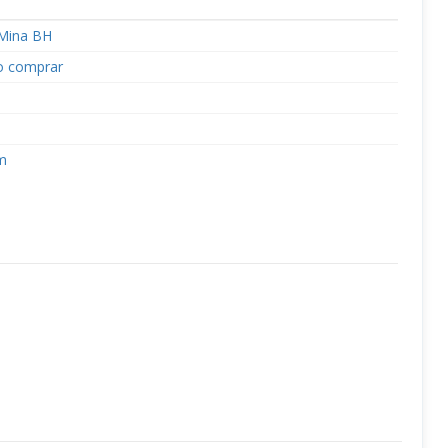
Mina BH
o comprar
m