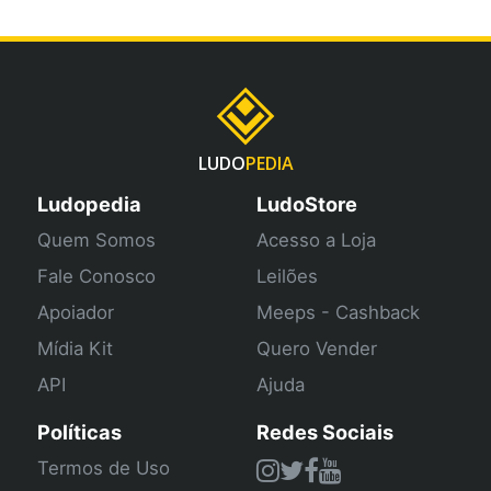
LUDO
PEDIA
Ludopedia
LudoStore
Quem Somos
Acesso a Loja
Fale Conosco
Leilões
Apoiador
Meeps - Cashback
Mídia Kit
Quero Vender
API
Ajuda
Políticas
Redes Sociais
Termos de Uso