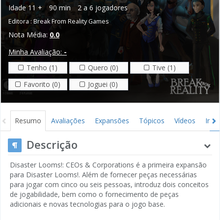
Idade
11 +
90 min
2 a 6 jogadores
Editora :
Break From Reality Games
Nota Média:
0.0
Minha Avaliação:
-
Tenho (1)
Quero (0)
Tive (1)
Favorito (0)
Joguei (0)
Resumo
Avaliações
Expansões
Tópicos
Vídeos
Ima
Descrição
Disaster Looms!: CEOs & Corporations é a primeira expansão
para Disaster Looms!. Além de fornecer peças necessárias
para jogar com cinco ou seis pessoas, introduz dois conceitos
de jogabilidade, bem como o fornecimento de peças
adicionais e novas tecnologias para o jogo base.