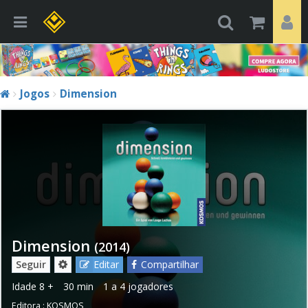
Jogos
Dimension
Dimension
(2014)
Seguir
Editar
Compartilhar
Idade
8 +
30 min
1 a 4 jogadores
Editora :
KOSMOS