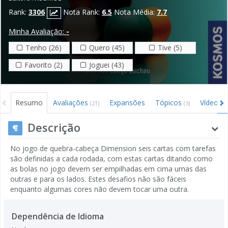
Rank:
3306
Nota Rank:
6.5
Nota Média:
7.7
Minha Avaliação:
-
Tenho (26)
Quero (45)
Tive (5)
Favorito (2)
Joguei (43)
Resumo
Avaliações
Expansões
Tópicos
Vídeos
(21)
(3)
(6
Descrição
No jogo de quebra-cabeça Dimension seis cartas com tarefas
são definidas a cada rodada, com estas cartas ditando como
as bolas no jogo devem ser empilhadas em cima umas das
outras e para os lados. Estes desafios não são fáceis
enquanto algumas cores não devem tocar uma outra.
Dependência de Idioma