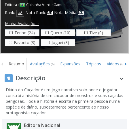
Editora :
Coisinha Verde Games
Rank:
Nota Rank:
6.4
Nota Média:
9.9
Minha Avaliação:
-
Tenho (24)
Quero (10)
Tive (0)
Favorito (3)
Joguei (8)
Resumo
Avaliações
Expansões
Tópicos
Vídeos
(6)
(6)
Descrição
Diário do Caçador é um jogo narrativo solo onde o jogador
constrói a história de um caçador de monstros e suas caçadas
perigosas. Toda a história é escrita na primeira pessoa numa
espécie de diário, supostamente pertencente ao nosso
protagonista caçador.
Editora Nacional