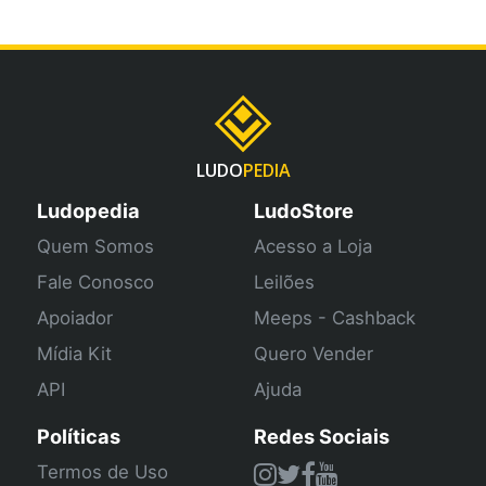
LUDO
PEDIA
Ludopedia
LudoStore
Quem Somos
Acesso a Loja
Fale Conosco
Leilões
Apoiador
Meeps - Cashback
Mídia Kit
Quero Vender
API
Ajuda
Políticas
Redes Sociais
Termos de Uso