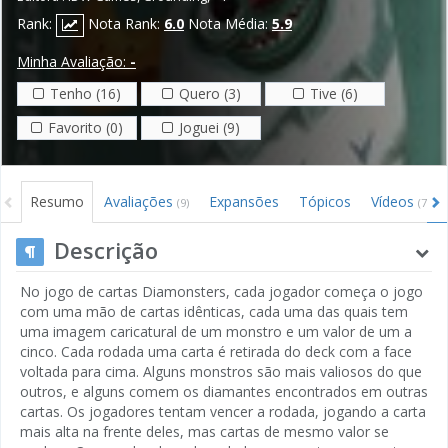
Rank:
Nota Rank:
6.0
Nota Média:
5.9
Minha Avaliação:
-
Tenho (16)
Quero (3)
Tive (6)
Favorito (0)
Joguei (9)
Resumo
Avaliações
Expansões
Tópicos
Vídeos
(9)
(7)
Descrição
No jogo de cartas Diamonsters, cada jogador começa o jogo
com uma mão de cartas idênticas, cada uma das quais tem
uma imagem caricatural de um monstro e um valor de um a
cinco. Cada rodada uma carta é retirada do deck com a face
voltada para cima. Alguns monstros são mais valiosos do que
outros, e alguns comem os diamantes encontrados em outras
cartas. Os jogadores tentam vencer a rodada, jogando a carta
mais alta na frente deles, mas cartas de mesmo valor se