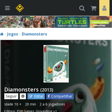
Jogos
Diamonsters
Diamonsters
(2013)
Seguir
Editar
Compartilhar
Idade
10 +
20 min
2 a 6 jogadores
Editora :
IDW Games
,
Grounding
,
+1