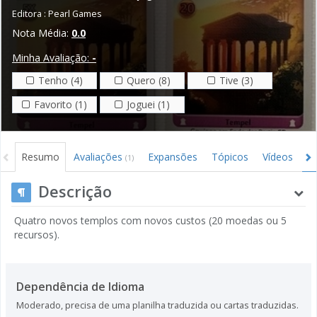
Editora :
Pearl Games
Nota Média:
0.0
Minha Avaliação:
-
Tenho (4)
Quero (8)
Tive (3)
Favorito (1)
Joguei (1)
Resumo
Avaliações
Expansões
Tópicos
Vídeos
I
(1)
Descrição
Quatro novos templos com novos custos (20 moedas ou 5
recursos).
Dependência de Idioma
Moderado, precisa de uma planilha traduzida ou cartas traduzidas.