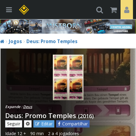
Jogos
Deus: Promo Temples
Expande :
Deus
Deus: Promo Temples
(2016)
Seguir
Editar
Compartilhar
Idade
12 +
90 min
2 a 4 jogadores