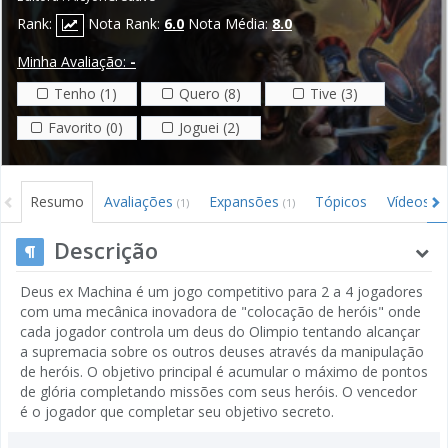
Rank:
Nota Rank:
6.0
Nota Média:
8.0
Minha Avaliação:
-
Tenho (1)
Quero (8)
Tive (3)
Favorito (0)
Joguei (2)
Resumo
Avaliações
Expansões
Tópicos
Vídeos
(1)
(1)
Descrição
Deus ex Machina é um jogo competitivo para 2 a 4 jogadores
com uma mecânica inovadora de "colocação de heróis" onde
cada jogador controla um deus do Olimpio tentando alcançar
a supremacia sobre os outros deuses através da manipulação
de heróis. O objetivo principal é acumular o máximo de pontos
de glória completando missões com seus heróis. O vencedor
é o jogador que completar seu objetivo secreto.