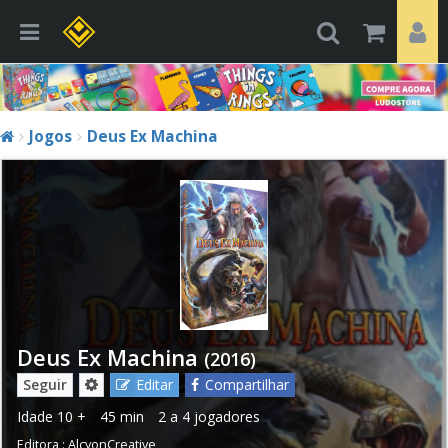
Jogos
Deus Ex Machina
Deus Ex Machina
(2016)
Seguir
Editar
Compartilhar
Idade
10 +
45 min
2 a 4 jogadores
Editora :
AlcyonCreative