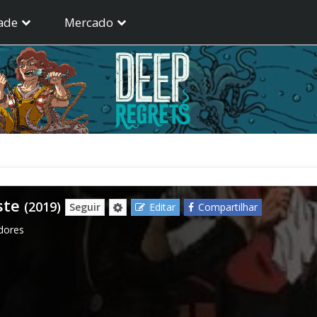
ade
Mercado
ste
(2019)
Seguir
Editar
Compartilhar
dores