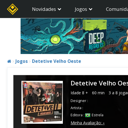
Novidades
Jogos
Comunid
Jogos
Detetive Velho Oeste
Detetive Velho Oe
Idade
8 +
60 min
3 a 8 joga
Designer :
Artista :
Editora :
Estrela
Minha Avaliação:
-