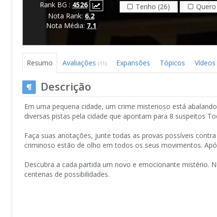
Rank BG :
4526
Tenho (26)
Quero 
Nota Rank:
6.2
Nota Média:
7.1
Resumo
Avaliações
Expansões
Tópicos
Vídeos
(11)
Descrição
Em uma pequena cidade, um crime misterioso está abalando 
diversas pistas pela cidade que apontam para 8 suspeitos T
Faça suas anotações, junte todas as provas possíveis contr
criminoso estão de olho em todos os seus movimentos. Após
Descubra a cada partida um novo e emocionante mistério. Ne
centenas de possibilidades.