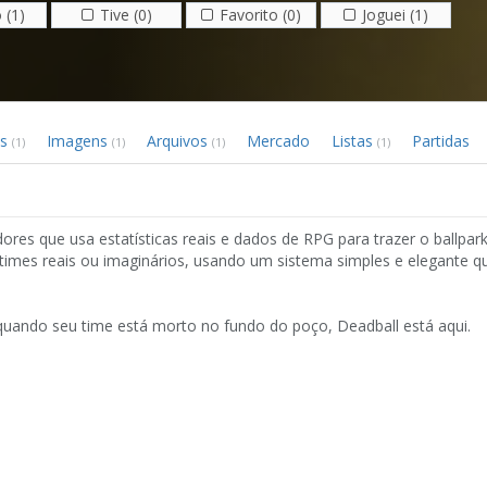
 (1)
Tive (0)
Favorito (0)
Joguei (1)
os
Imagens
Arquivos
Mercado
Listas
Partidas
(1)
(1)
(1)
(1)
res que usa estatísticas reais e dados de RPG para trazer o ballpar
times reais ou imaginários, usando um sistema simples e elegante que
 quando seu time está morto no fundo do poço, Deadball está aqui.