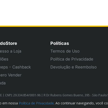
doStore
Políticas
esso a Loja
Termos de Uso
ilões
Política de Privacidade
eps - Cashback
Devolução e Reembolso
ero Vender
uda
| CNPJ: 29.334.854/0001-96 | R Dr Rubens Gomes Bueno, 395 - São Paulo
ado em nossa
Política de Privacidade
. Ao continuar navegando, você c