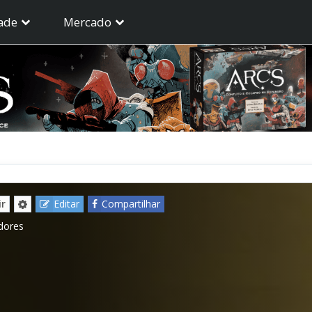
ade
Mercado
ir
Editar
Compartilhar
dores