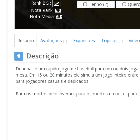
Rank BG :
Tenho (2)
Quero
Nota Rank:
6.0
Nota Média:
6.0
Resumo
Avaliações
Expansões
Tópicos
Víde
(2)
(1)
Descrição
Deadball é um rápido jogo de baseball para um ou dois jogado
mesa. Em 15 ou 20 minutos ele simula um jogo inteiro entre 
para jogadores casuais e dedicados.
Para os mortos pelo inverno, para os mortos na noite, para