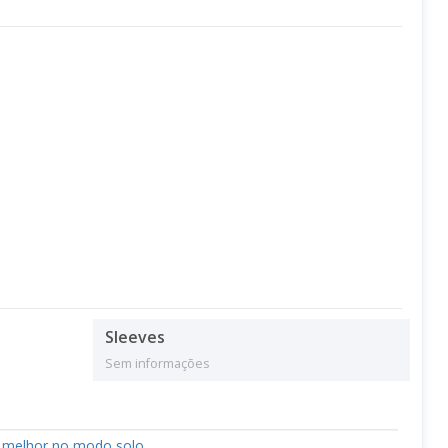
Sleeves
Sem informações
m melhor no modo solo