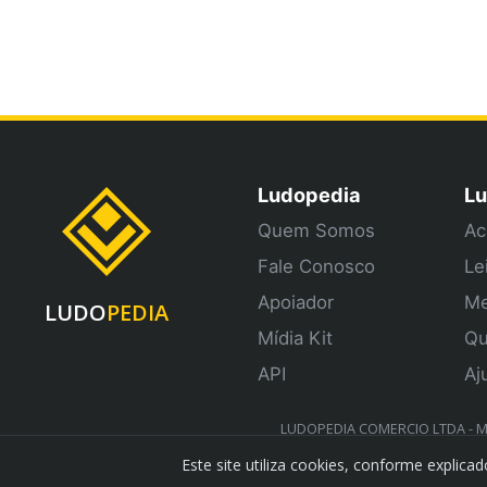
Ludopedia
Lu
Quem Somos
Ac
Fale Conosco
Le
Apoiador
Me
LUDO
PEDIA
Mídia Kit
Qu
API
Aj
LUDOPEDIA COMERCIO LTDA - ME 
Este site utiliza cookies, conforme explic