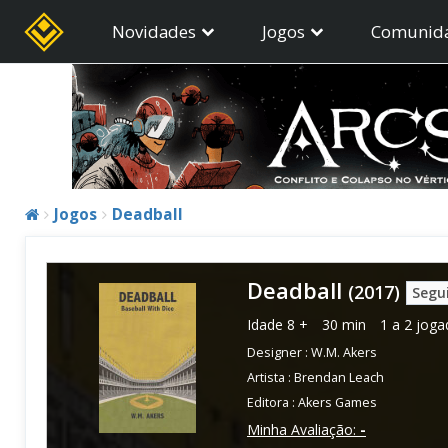
Novidades
Jogos
Comunid
Jogos
Deadball
Deadball
(2017)
Segu
Idade
8 +
30 min
1 a 2 joga
Designer :
W.M. Akers
Artista :
Brendan Leach
Editora :
Akers Games
Minha Avaliação:
-