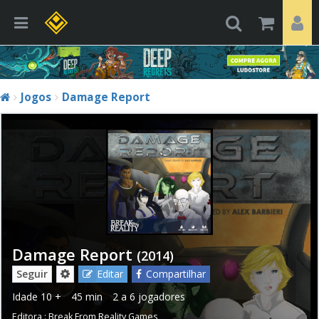
Jogos
Damage Report
Damage Report
(2014)
Seguir
Editar
Compartilhar
Idade
10 +
45 min
2 a 6 jogadores
Editora :
Break From Reality Games