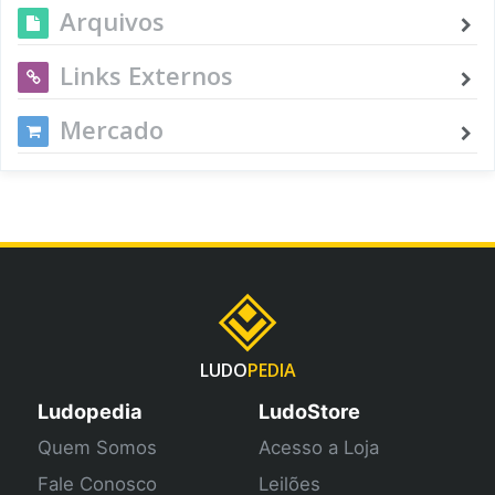
Arquivos
Links Externos
Mercado
LUDO
PEDIA
Ludopedia
LudoStore
Quem Somos
Acesso a Loja
Fale Conosco
Leilões