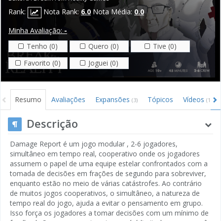
Rank:
Nota Rank:
6.0
Nota Média:
0.0
Minha Avaliação:
-
Tenho (0)
Quero (0)
Tive (0)
Favorito (0)
Joguei (0)
Resumo
Avaliações
Expansões
Tópicos
Vídeos
(3)
(1)
Descrição
Damage Report é um jogo modular , 2-6 jogadores,
simultâneo em tempo real, cooperativo onde os jogadores
assumem o papel de uma equipe estelar confrontados com a
tomada de decisões em frações de segundo para sobreviver,
enquanto estão no meio de várias catástrofes. Ao contrário
de muitos jogos cooperativos, o simultâneo, a natureza de
tempo real do jogo, ajuda a evitar o pensamento em grupo.
Isso força os jogadores a tomar decisões com um mínimo de