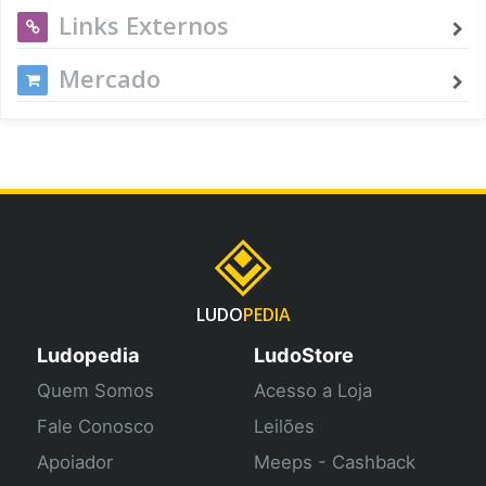
Links Externos
Mercado
LUDO
PEDIA
Ludopedia
LudoStore
Quem Somos
Acesso a Loja
Fale Conosco
Leilões
Apoiador
Meeps - Cashback