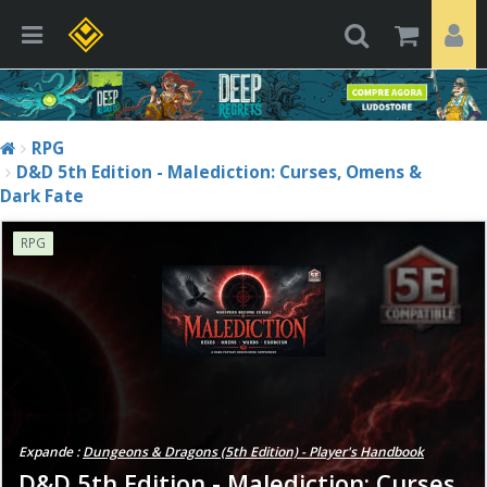
RPG
D&D 5th Edition - Malediction: Curses, Omens &
Dark Fate
RPG
Expande :
Dungeons & Dragons (5th Edition) - Player's Handbook
D&D 5th Edition - Malediction: Curses,