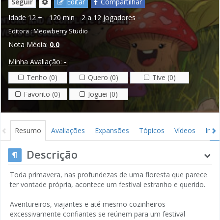
Seguir
Editar
Compartilhar
Idade
12 +
120 min
2 a 12 jogadores
Editora :
Meowberry Studio
Nota Média:
0.0
Minha Avaliação:
-
Tenho (0)
Quero (0)
Tive (0)
Favorito (0)
Joguei (0)
Resumo
Avaliações
Expansões
Tópicos
Vídeos
Ima
Descrição
Toda primavera, nas profundezas de uma floresta que parece
ter vontade própria, acontece um festival estranho e querido.
Aventureiros, viajantes e até mesmo cozinheiros
excessivamente confiantes se reúnem para um festival