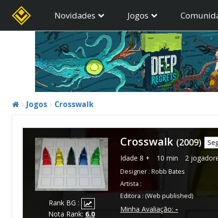
Novidades
Jogos
Comunid
Jogos
Crosswalk
Crosswalk
(2009)
Seg
Idade
8 +
10 min
2 jogador
Designer :
Robb Bates
Artista :
Editora :
(Web published)
Rank BG :
Minha Avaliação:
-
Nota Rank:
6.0