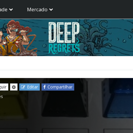
ade
Mercado
uir
Editar
Compartilhar
es