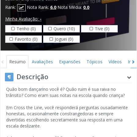
Rank:
Nota Rank:
6.0
Nota Média:
0.0
Minha Avaliação:
-
Tenho (0)
Quero (10)
Tive (0)
Favorito (0)
Joguei (0)
Resumo
Avaliações
Expansões
Tópicos
Vídeos
Ima
Descrição
Quão bom dançarino você é? Quão ruim é sua raiva no
trânsito? Como eram suas notas na escola quando criança?
Em Cross the Line, você responderá perguntas ousadamente
honestas, ocasionalmente constrangedoras e sempre
divertidas escolhendo secretamente sua resposta em uma
escala deslizante.