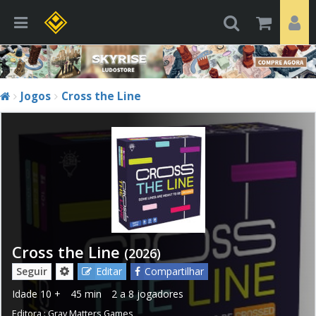
Jogos
Cross the Line
Cross the Line
(2026)
Seguir
Editar
Compartilhar
Idade
10 +
45 min
2 a 8 jogadores
Editora :
Gray Matters Games