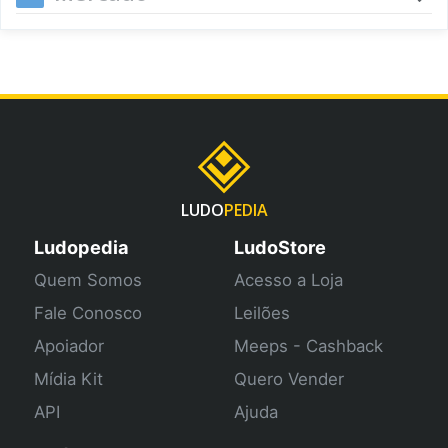
LUDO
PEDIA
Ludopedia
LudoStore
Quem Somos
Acesso a Loja
Fale Conosco
Leilões
Apoiador
Meeps - Cashback
Mídia Kit
Quero Vender
API
Ajuda