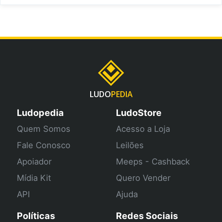
LUDO
PEDIA
Ludopedia
LudoStore
Quem Somos
Acesso a Loja
Fale Conosco
Leilões
Apoiador
Meeps - Cashback
Mídia Kit
Quero Vender
API
Ajuda
Políticas
Redes Sociais