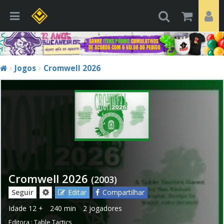
Jogos
Cromwell 2026
Cromwell 2026
(2003)
Seguir
Editar
Compartilhar
Idade
12 +
240 min
2 jogadores
Editora :
Table Tactics