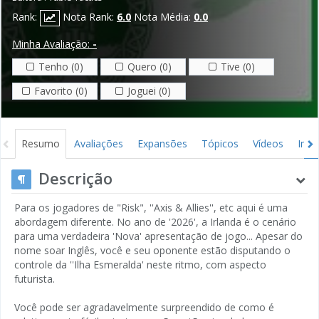
Rank:
Nota Rank:
6.0
Nota Média:
0.0
Minha Avaliação:
-
Tenho (0)
Quero (0)
Tive (0)
Favorito (0)
Joguei (0)
Resumo
Avaliações
Expansões
Tópicos
Vídeos
Ima
Descrição
Para os jogadores de "Risk", ''Axis & Allies'', etc aqui é uma
abordagem diferente. No ano de '2026', a Irlanda é o cenário
para uma verdadeira 'Nova' apresentação de jogo... Apesar do
nome soar Inglês, você e seu oponente estão disputando o
controle da ''Ilha Esmeralda' neste ritmo, com aspecto
futurista.
Você pode ser agradavelmente surpreendido de como é