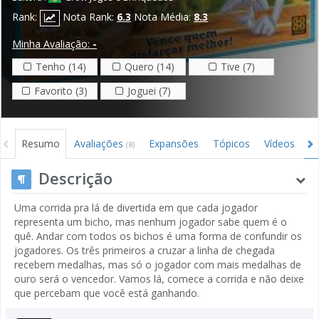
Rank:
Nota Rank:
6.3
Nota Média:
8.3
Minha Avaliação:
-
Tenho (14)
Quero (14)
Tive (7)
Favorito (3)
Joguei (7)
Resumo
Avaliações
Expansões
Tópicos
Vídeos
I
(8)
Descrição
Uma corrida pra lá de divertida em que cada jogador
representa um bicho, mas nenhum jogador sabe quem é o
quê. Andar com todos os bichos é uma forma de confundir os
jogadores. Os três primeiros a cruzar a linha de chegada
recebem medalhas, mas só o jogador com mais medalhas de
ouro será o vencedor. Vamos lá, comece a corrida e não deixe
que percebam que você está ganhando.