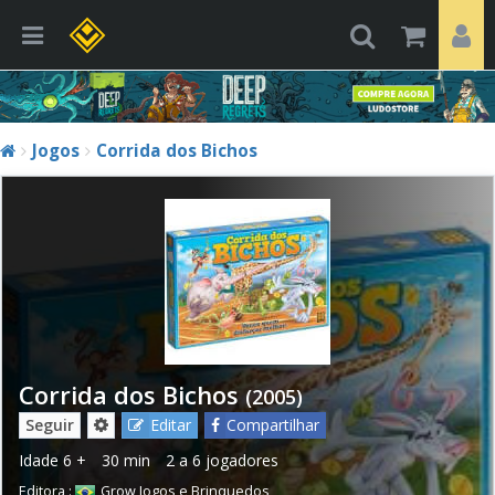
Jogos
Corrida dos Bichos
Corrida dos Bichos
(2005)
Seguir
Editar
Compartilhar
Idade
6 +
30 min
2 a 6 jogadores
Editora :
Grow Jogos e Brinquedos