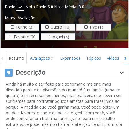
Rank:
Nota Rank:
6.0
Nota Média:
8.0
Minha Avaliação:
-
Tenho (3)
Quero (10)
Tive (1)
Favorito (0)
Joguei (4)
Resumo
Avaliações
Expansões
Tópicos
Vídeos
I
(1)
Descrição
Ainda há muito a ser feito para se tornar o maior e mais
divertido parque de diversões do mundo! Sua família (uma de
quatro) tem recursos pequenos, mas estáveis, que devem ser
suficientes para contratar poucos artistas para trazer vida ao
parque. À medida que você ganha mais, você pode obter um
ou dois favores: o chefe de polícia é gentil com você, você
pode contratar um trabalhador migrante para um trabalho
extra e você pode mesmo chamar a atenção de um promotor