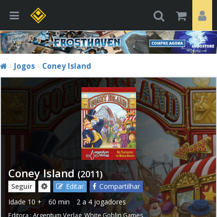
Jogos
Coney Island
Coney Island
(2011)
Seguir
Editar
Compartilhar
Idade
10 +
60 min
2 a 4 jogadores
Editora :
Argentum Verlag
,
White Goblin Games