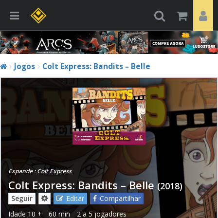
Jogos
Colt Express: Bandits – Belle
Expande :
Colt Express
Colt Express: Bandits – Belle
(2018)
Seguir
Editar
Compartilhar
Idade
10 +
60 min
2 a 5 jogadores