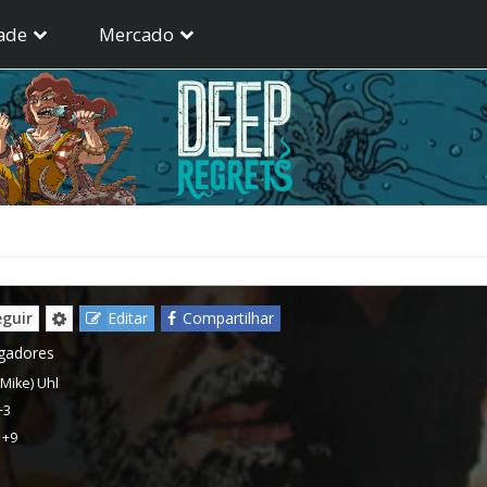
ade
Mercado
eguir
Editar
Compartilhar
ogadores
(Mike) Uhl
+3
,
+9