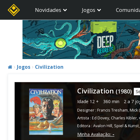
Novidades
Jogos
Comunid
Jogos
Civilization
Civilization
(1980)
S
Idade
12 +
360 min
2 a 7 j
Designer :
Francis Tresham
,
Mick 
Artista :
Ed Dovey
,
Charles Kibler
,
Editora :
Avalon Hill
,
Spiel & Kunst
Minha Avaliação:
-