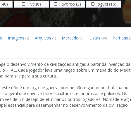
(40)
Tive (6)
Favorito (3)
Joguei (16)
s
Imagens
Arquivos
Mercado
Listas
Partidas
(2)
(1)
(2)
(10)
(
nge o desenvolvimento de civilizações antigas a partir da invenção da 
o III AC. Cada jogador leva uma nação sobre um mapa do do Medit
 para si e para a sua cultura .
s, este não é um jogo de guerra, porque não é ganho por batalha ou 
sso geral que envolve fatores culturais, econômicos e políticos. Os c
em vez de um desejo de eliminar os outros jogadores. Nômade e agri
apel essencial para desempenhar no desenvolvimento da civilização.