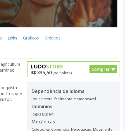
Links
Gráficos
Créditos
2)
agricultura
LUDO
STORE
Comprar
errâneo
R$ 335,50
(no boleto)
conquista.
Dependência de Idioma
onflitos que
cultor,
Pouco texto, facilmente memorizavel.
Domínios
Jogos Expert
Mecânicas
Colecionar Conjuntos
,
Negociação
,
Movimento