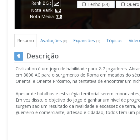
Rank BG :
Tenho (24)
Quero 
Nota Rank:
6.2
Nota Média:
7.8
Resumo
Avaliações
Expansões
Tópicos
Vídeo
(8)
(1)
Descrição
Civilization é um jogo de habilidade para 2-7 jogadores. Abra
em 8000 AC para o surgimento de Roma em meados do sécul
Oriental e Oriente Próximo, na tentativa de encontrar um nicho
Apesar de batalhas e estratégia territorial serem importante
Em vez disso, o objetivo do jogo é ganhar um nível de progre
surgem são um resultado da rivalidade e escassez de terra, 
guerreiro e comerciante, artesão e cidadão, todos têm um p