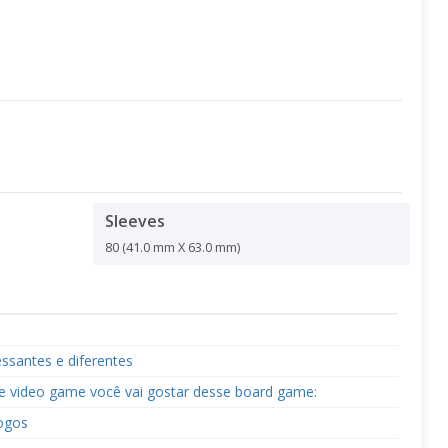
Sleeves
80 (41.0 mm X 63.0 mm)
ssantes e diferentes
e video game você vai gostar desse board game:
ogos