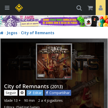
Jogos
City of Remnants
City of Remnants
(2013)
Seguir
Editar
Compartilhar
Idade
13 +
90 min
2 a 4 jogadores
Editora :
Plaid Hat Games