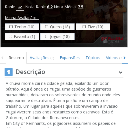
Rank:
Nota Rank:
6.2
Nota Média:
7.5
Minha Avaliação:
-
Tenho (10)
Quero (18)
Tive (10)
Favorito (1)
Joguei (18)
Resumo
Avaliações
Expansões
Tópicos
Vídeos
(8)
(3)
Descrição
A chuva morna cai na cidade gelada, exalando um odor
pútrido. Aqui é onde os Yugai, uma espécie de guerreiros
humanóides, deixaram os sobreviventes do mundo onde eles
saquearam e destruíram. É uma prisão e um campo de
trabalho, um lugar para aqueles que sobreviveram à invasão
Yugai viverem seus anos restantes como escravos. Esta é
Gatorum, a Cidade dos Remanescentes.
Em City of Remnants, os jogadores assumem os papéis de