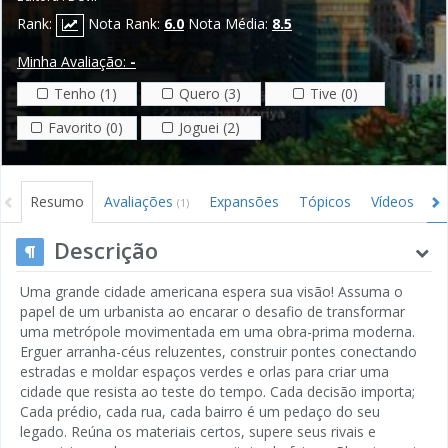
Rank:
Nota Rank:
6.0
Nota Média:
8.5
Minha Avaliação:
-
Tenho (1)
Quero (3)
Tive (0)
Favorito (0)
Joguei (2)
Resumo
Avaliações
Expansões
Tópicos
Vídeos
I
(1)
Descrição
Uma grande cidade americana espera sua visão! Assuma o
papel de um urbanista ao encarar o desafio de transformar
uma metrópole movimentada em uma obra-prima moderna.
Erguer arranha-céus reluzentes, construir pontes conectando
estradas e moldar espaços verdes e orlas para criar uma
cidade que resista ao teste do tempo. Cada decisão importa;
Cada prédio, cada rua, cada bairro é um pedaço do seu
legado. Reúna os materiais certos, supere seus rivais e