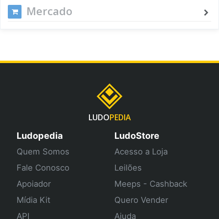
Mercado
LUDO
PEDIA
Ludopedia
LudoStore
Quem Somos
Acesso a Loja
Fale Conosco
Leilões
Apoiador
Meeps - Cashback
Mídia Kit
Quero Vender
API
Ajuda