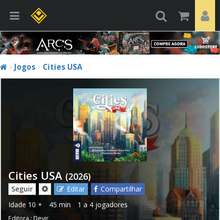
Jogos
Cities USA
Cities USA
(2026)
Seguir
Editar
Compartilhar
Idade
10 +
45 min
1 a 4 jogadores
Editora :
Devir