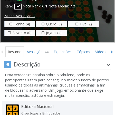
Rank:
Nota Rank:
6.1
Nota Média:
7.2
Minha Avaliação:
-
Tenho (4)
Quero (5)
Tive (2)
Favorito (0)
Joguei (4)
Resumo
Avaliações
Expansões
Tópicos
Vídeos
I
(4)
Descrição
Uma verdadeira batalha sobre o tabuleiro, onde os
participantes lutam para conseguir o maior número de pontos,
usando de todas as artimanhas, truques e armadilhas, a fim
de bloquear o adversário. Um jogo emocionante que exige
muita atenção, astúcia e estratégia.
Editora Nacional
Grow Jogos e Brinquedos