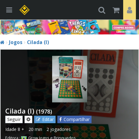
Jogos
Cilada (I)
Cilada (I)
(1978)
Seguir
Editar
Compartilhar
Idade
8 +
20 min
2 jogadores
Editora :
Grow Jogos e Brinquedos