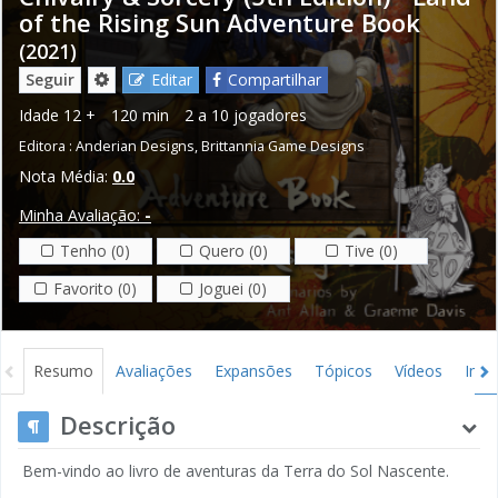
of the Rising Sun Adventure Book
(2021)
Seguir
Editar
Compartilhar
Idade
12 +
120 min
2 a 10 jogadores
Editora :
Anderian Designs
,
Brittannia Game Designs
Nota Média:
0.0
Minha Avaliação:
-
Tenho (0)
Quero (0)
Tive (0)
Favorito (0)
Joguei (0)
Resumo
Avaliações
Expansões
Tópicos
Vídeos
Ima
Gráficos
Créditos
Descrição
Bem-vindo ao livro de aventuras da Terra do Sol Nascente.