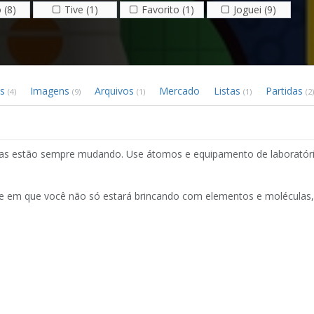
 (8)
Tive (1)
Favorito (1)
Joguei (9)
os
Imagens
Arquivos
Mercado
Listas
Partidas
(4)
(9)
(1)
(1)
(2)
egras estão sempre mudando. Use átomos e equipamento de laboratór
ade em que você não só estará brincando com elementos e moléculas