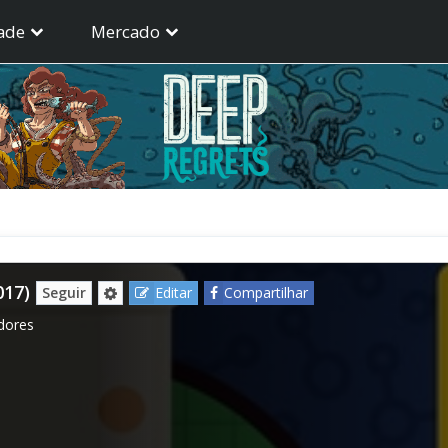
ade
Mercado
017)
Seguir
Editar
Compartilhar
dores