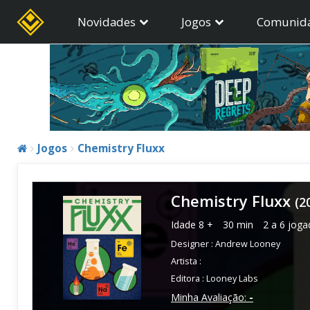
Novidades
Jogos
Comunid
Jogos
Chemistry Fluxx
Chemistry Fluxx
(2
Idade
8 +
30 min
2 a 6 joga
Designer :
Andrew Looney
Artista :
Editora :
Looney Labs
Minha Avaliação:
-