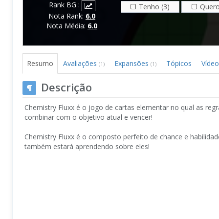
Rank BG :
Tenho (3)
Quero
Nota Rank:
6.0
Nota Média:
6.0
Resumo
Avaliações
Expansões
Tópicos
Víde
(1)
(1)
Descrição
Chemistry Fluxx é o jogo de cartas elementar no qual as r
combinar com o objetivo atual e vencer!
Chemistry Fluxx é o composto perfeito de chance e habilid
também estará aprendendo sobre eles!