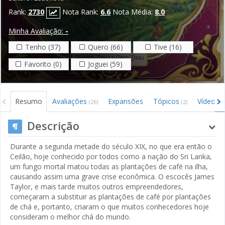
Rank:
2730
Nota Rank:
6.6
Nota Média:
8.0
Minha Avaliação:
-
Tenho (37)
Quero (66)
Tive (16)
Favorito (0)
Joguei (59)
Resumo
Avaliações
Expansões
Tópicos
Vídeos
(26)
(2)
(3
Descrição
Durante a segunda metade do século XIX, no que era então o
Ceilão, hoje conhecido por todos como a nação do Sri Lanka,
um fungo mortal matou todas as plantações de café na ilha,
causando assim uma grave crise econômica. O escocês James
Taylor, e mais tarde muitos outros empreendedores,
começaram a substituir as plantações de café por plantações
de chá e, portanto, criaram o que muitos conhecedores hoje
consideram o melhor chá do mundo.