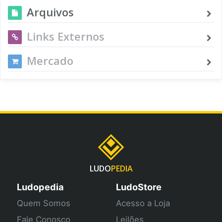
Arquivos
Links Externos
Mercado
LUDO
PEDIA
Ludopedia
LudoStore
Quem Somos
Acesso a Loja
Fale Conosco
Leilões