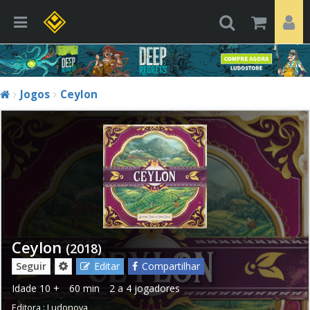
Jogos
Ceylon
Ceylon
(2018)
Seguir
Editar
Compartilhar
Idade
10 +
60 min
2 a 4 jogadores
Editora :
Ludonova