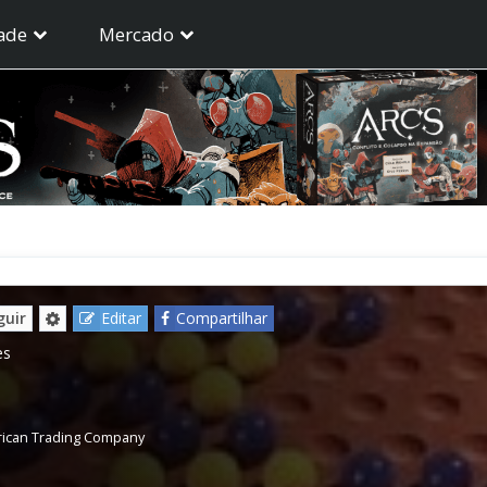
ade
Mercado
guir
Editar
Compartilhar
es
rican Trading Company