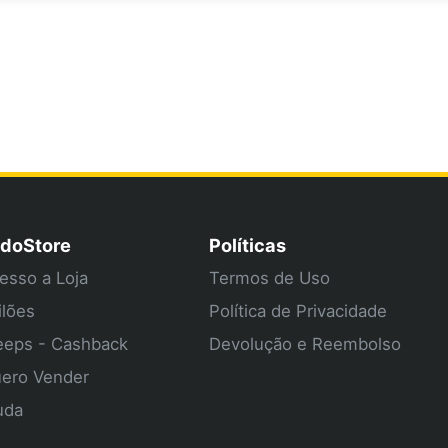
doStore
Políticas
esso a Loja
Termos de Uso
ilões
Política de Privacidade
eps - Cashback
Devolução e Reembolso
ero Vender
uda