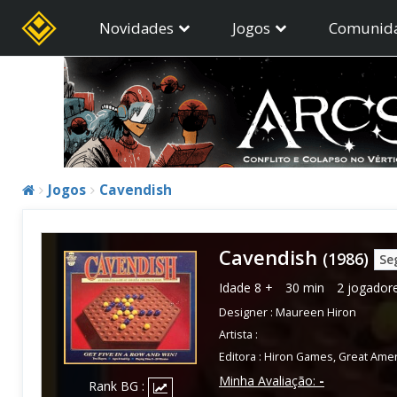
Novidades
Jogos
Comunid
Jogos
Cavendish
Cavendish
(1986)
Se
Idade
8 +
30 min
2 jogador
Designer :
Maureen Hiron
Artista :
Editora :
Hiron Games
,
Great Ame
Minha Avaliação:
-
Rank BG :