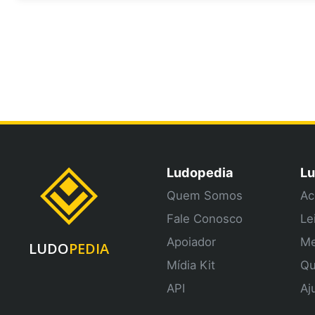
Ludopedia
Lu
Quem Somos
Ac
Fale Conosco
Le
Apoiador
Me
LUDO
PEDIA
Mídia Kit
Qu
API
Aj