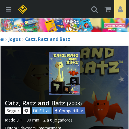
Jogos
Catz, Ratz and Batz
Catz, Ratz and Batz
(2003)
Seguir
Editar
Compartilhar
Idade
8 +
30 min
2 a 6 jogadores
Editora :
Playroom Entertainment