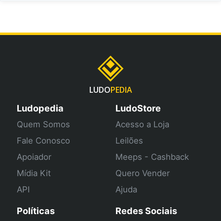
LUDO
PEDIA
Ludopedia
LudoStore
Quem Somos
Acesso a Loja
Fale Conosco
Leilões
Apoiador
Meeps - Cashback
Mídia Kit
Quero Vender
API
Ajuda
Políticas
Redes Sociais