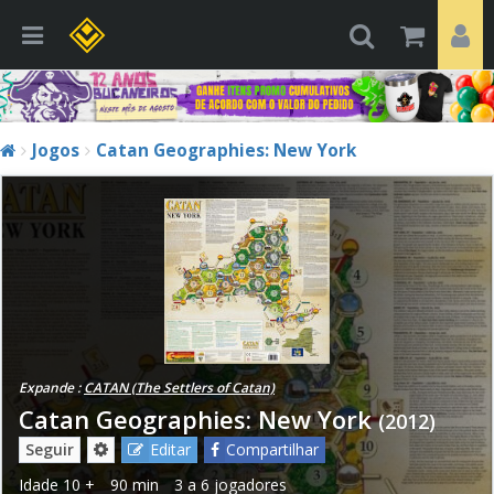
Jogos
Catan Geographies: New York
Expande :
CATAN (The Settlers of Catan)
Catan Geographies: New York
(2012)
Seguir
Editar
Compartilhar
Idade
10 +
90 min
3 a 6 jogadores