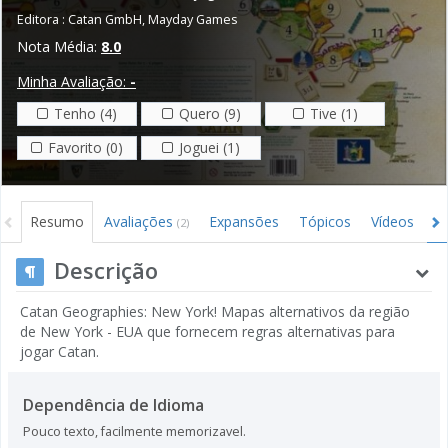
Editora :
Catan GmbH
,
Mayday Games
Nota Média:
8.0
Minha Avaliação:
-
Tenho (4)
Quero (9)
Tive (1)
Favorito (0)
Joguei (1)
Resumo
Avaliações
Expansões
Tópicos
Vídeos
I
(2)
Descrição
Catan Geographies: New York! Mapas alternativos da região
de New York - EUA que fornecem regras alternativas para
jogar Catan.
Dependência de Idioma
Pouco texto, facilmente memorizavel.