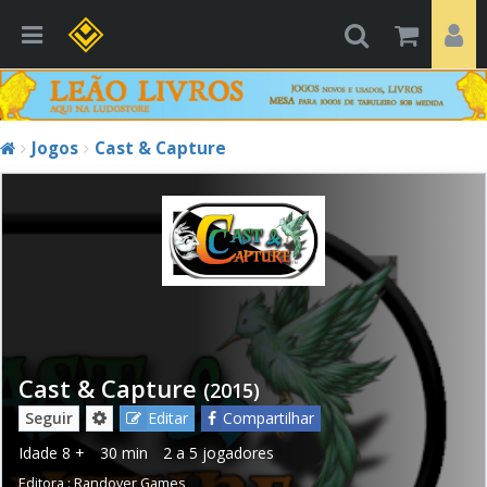
Jogos
Cast & Capture
Cast & Capture
(2015)
Seguir
Editar
Compartilhar
Idade
8 +
30 min
2 a 5 jogadores
Editora :
Randover Games