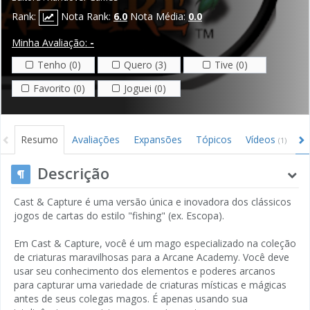
Rank:
Nota Rank:
6.0
Nota Média:
0.0
Minha Avaliação:
-
Tenho (0)
Quero (3)
Tive (0)
Favorito (0)
Joguei (0)
Resumo
Avaliações
Expansões
Tópicos
Vídeos
I
(1)
Descrição
Cast & Capture é uma versão única e inovadora dos clássicos
jogos de cartas do estilo "fishing" (ex. Escopa).
Em Cast & Capture, você é um mago especializado na coleção
de criaturas maravilhosas para a Arcane Academy. Você deve
usar seu conhecimento dos elementos e poderes arcanos
para capturar uma variedade de criaturas místicas e mágicas
antes de seus colegas magos. É apenas usando sua