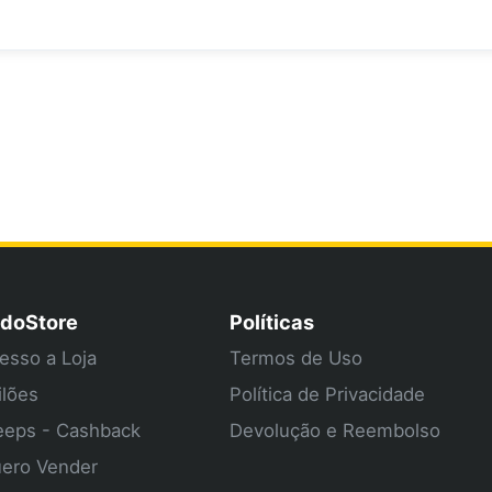
doStore
Políticas
esso a Loja
Termos de Uso
ilões
Política de Privacidade
eps - Cashback
Devolução e Reembolso
ero Vender