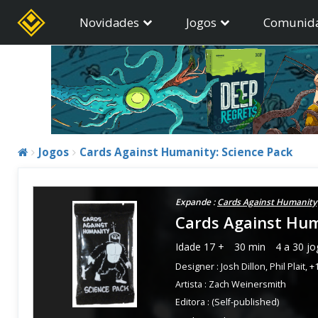
Novidades
Jogos
Comunid
Jogos
Cards Against Humanity: Science Pack
Expande :
Cards Against Humanity
Cards Against Hum
Idade
17 +
30 min
4 a 30 j
Designer :
Josh Dillon
,
Phil Plait
,
+
Artista :
Zach Weinersmith
Editora :
(Self-published)