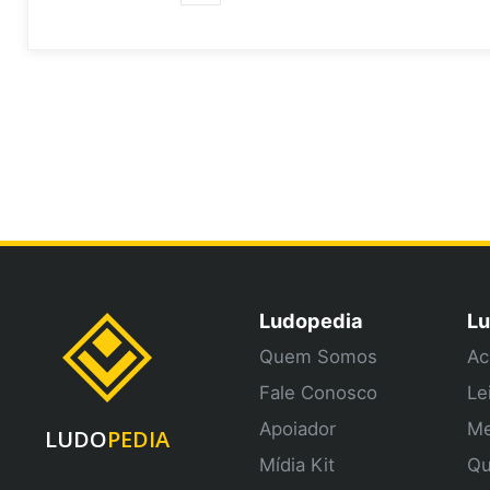
Ludopedia
Lu
Quem Somos
Ac
Fale Conosco
Le
Apoiador
Me
LUDO
PEDIA
Mídia Kit
Qu