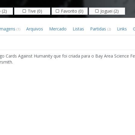
 (2)
Tive (0)
Favorito (0)
Joguei (2)
Imagens
Arquivos
Mercado
Listas
Partidas
Links
G
(1)
(2)
o Cards Against Humanity que foi criada para o Bay Area Science Fes
rsmith.