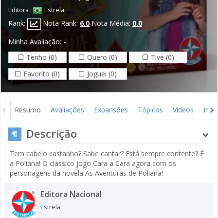
Editora :
Estrela
Rank:
Nota Rank:
6.0
Nota Média:
0.0
Minha Avaliação:
-
Tenho (0)
Quero (0)
Tive (0)
Favorito (0)
Joguei (0)
Resumo
Avaliações
Expansões
Tópicos
Vídeos
Ima
Descrição
Tem cabelo castanho? Sabe cantar? Está sempre contente? É
a Poliana! O clássico jogo Cara a Cara agora com os
personagens da novela As Aventuras de Poliana!
Editora Nacional
Estrela