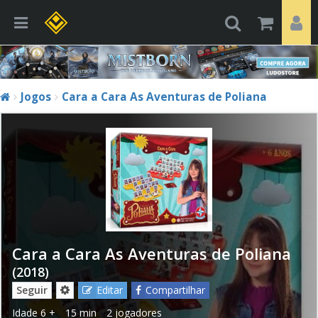
Jogos
Cara a Cara As Aventuras de Poliana
Cara a Cara As Aventuras de Poliana
(2018)
Seguir
Editar
Compartilhar
Idade
6 +
15 min
2 jogadores