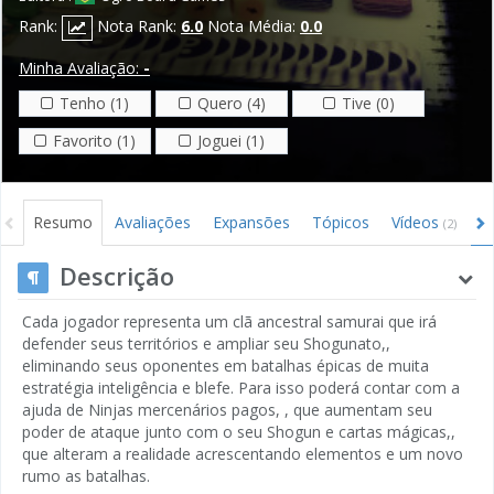
Rank:
Nota Rank:
6.0
Nota Média:
0.0
Minha Avaliação:
-
Tenho (1)
Quero (4)
Tive (0)
Favorito (1)
Joguei (1)
Resumo
Avaliações
Expansões
Tópicos
Vídeos
I
(2)
Descrição
Cada jogador representa um clã ancestral samurai que irá
defender seus territórios e ampliar seu Shogunato,,
eliminando seus oponentes em batalhas épicas de muita
estratégia inteligência e blefe. Para isso poderá contar com a
ajuda de Ninjas mercenários pagos, , que aumentam seu
poder de ataque junto com o seu Shogun e cartas mágicas,,
que alteram a realidade acrescentando elementos e um novo
rumo as batalhas.