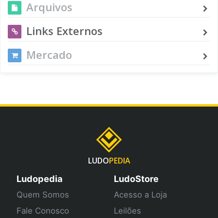
Arquivos
Links Externos
Mercado
LUDO
PEDIA
Ludopedia
LudoStore
Quem Somos
Acesso a Loja
Fale Conosco
Leilões