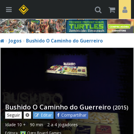
Jogos
Bushido O Caminho do Guerreiro
Bushido O Caminho do Guerreiro
(2015)
Seguir
Editar
Compartilhar
Idade
10 +
90 min
2 a 4 jogadores
Editora :
Ogro Board Games