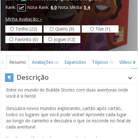
Rank:
Nota Rank:
6.0
Nota Média:
5.4
Minha Avaliação:
-
Tenho (22)
Quero (9)
Tive (1)
Favorito (0)
Joguei (12)
Resumo
Avaliações
Expansões
Tópicos
Vídeos
(4)
(1)
(2)
Descrição
Entre no mundo de Bubble Stories com duas aventuras onde
você é o herói!
Descubra novos mundos explorando, cartão após cartão,
todos os lugares que você pode visitar! Aproveite cada lugar
ao longo do caminho e descubra o que se esconde no final de
cada aventura!