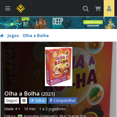
Jogos
Olha a Bolha
Olha a Bolha
(2021)
Seguir
Editar
Compartilhar
Idade
4 +
10 min
1 a 2 jogadores
Editora :
Asmodee (Galápagos)
,
Blue Orange (EU)