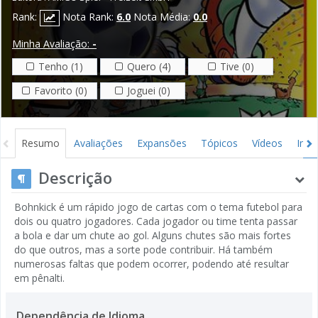
Rank:
Nota Rank:
6.0
Nota Média:
0.0
Minha Avaliação:
-
Tenho (1)
Quero (4)
Tive (0)
Favorito (0)
Joguei (0)
Resumo
Avaliações
Expansões
Tópicos
Vídeos
Ima
Descrição
Bohnkick é um rápido jogo de cartas com o tema futebol para
dois ou quatro jogadores. Cada jogador ou time tenta passar
a bola e dar um chute ao gol. Alguns chutes são mais fortes
do que outros, mas a sorte pode contribuir. Há também
numerosas faltas que podem ocorrer, podendo até resultar
em pênalti.
Dependência de Idioma