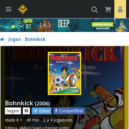
Jogos
Bohnkick
Bohnkick
(2006)
Seguir
Editar
Compartilhar
Idade
8 +
45 min
2 a 4 jogadores
Editora :
AMIGO Spiel + Freizeit GmbH