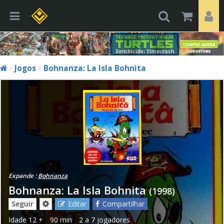
Jogos
Bohnanza: La Isla Bohnita
Expande :
Bohnanza
Bohnanza: La Isla Bohnita
(1998)
Seguir
Editar
Compartilhar
Idade
12 +
90 min
2 a 7 jogadores