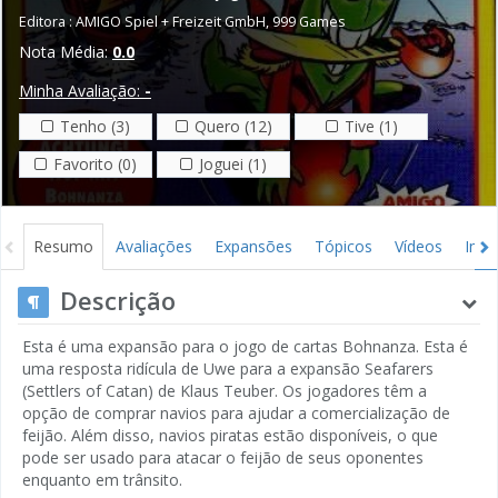
Editora :
AMIGO Spiel + Freizeit GmbH
,
999 Games
Nota Média:
0.0
Minha Avaliação:
-
Tenho (3)
Quero (12)
Tive (1)
Favorito (0)
Joguei (1)
Resumo
Avaliações
Expansões
Tópicos
Vídeos
Ima
Descrição
Esta é uma expansão para o jogo de cartas Bohnanza. Esta é
uma resposta ridícula de Uwe para a expansão Seafarers
(Settlers of Catan) de Klaus Teuber. Os jogadores têm a
opção de comprar navios para ajudar a comercialização de
feijão. Além disso, navios piratas estão disponíveis, o que
pode ser usado para atacar o feijão de seus oponentes
enquanto em trânsito.