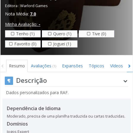
Editora :
Warlord Games
Nota Média:
7.0
Minha Avaliação:
-
Tenho (1)
Quero (1)
Tive (0)
Favorito (0)
Joguei (1)
Resumo
Avaliações
Expansões
Tópicos
Vídeos
I
(1)
Descrição
Dados personalizados para RAF.
Dependência de Idioma
Moderado, precisa de uma planilha traduzida ou cartas traduzidas.
Domínios
Jogos Expert