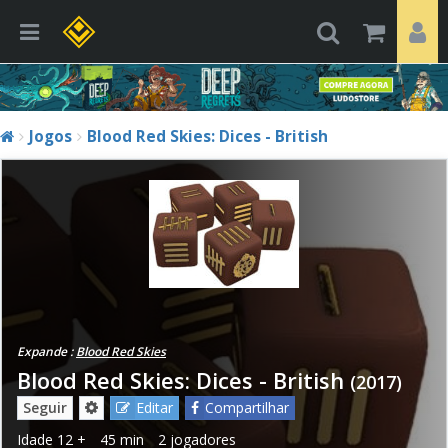
Jogos
Blood Red Skies: Dices - British
Expande :
Blood Red Skies
Blood Red Skies: Dices - British
(2017)
Seguir
Editar
Compartilhar
Idade
12 +
45 min
2 jogadores