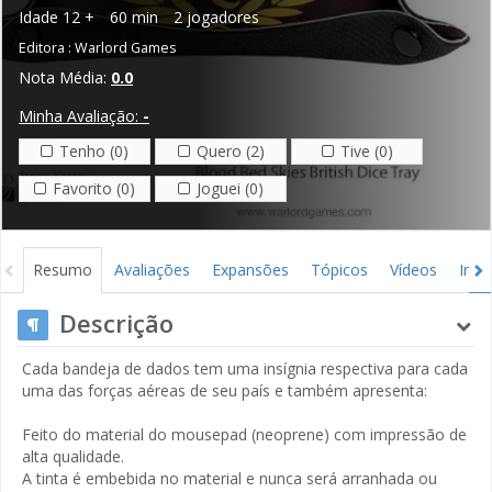
Idade
12 +
60 min
2 jogadores
Editora :
Warlord Games
Nota Média:
0.0
Minha Avaliação:
-
Tenho (0)
Quero (2)
Tive (0)
Favorito (0)
Joguei (0)
Resumo
Avaliações
Expansões
Tópicos
Vídeos
Ima
Descrição
Cada bandeja de dados tem uma insígnia respectiva para cada
uma das forças aéreas de seu país e também apresenta:
Feito do material do mousepad (neoprene) com impressão de
alta qualidade.
A tinta é embebida no material e nunca será arranhada ou