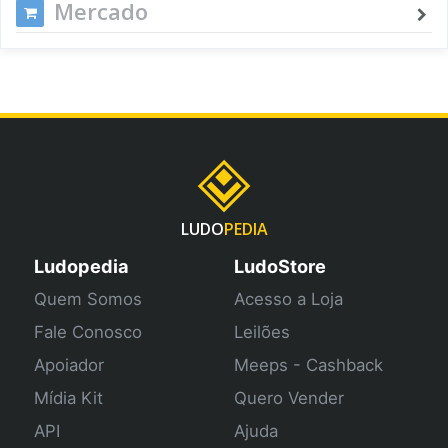
Mercado
LUDO
PEDIA
Ludopedia
LudoStore
Quem Somos
Acesso a Loja
Fale Conosco
Leilões
Apoiador
Meeps - Cashback
Mídia Kit
Quero Vender
API
Ajuda