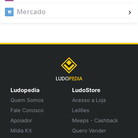
Mercado
LUDO
PEDIA
Ludopedia
LudoStore
Quem Somos
Acesso a Loja
Fale Conosco
Leilões
Apoiador
Meeps - Cashback
Mídia Kit
Quero Vender