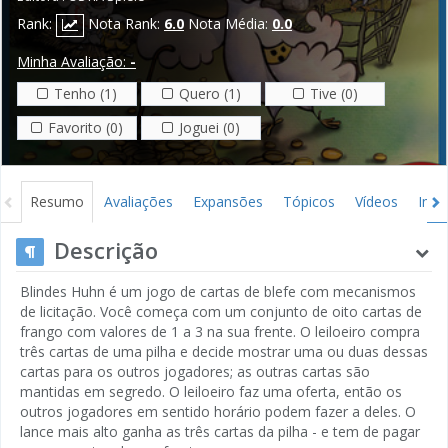
Rank:
Nota Rank:
6.0
Nota Média:
0.0
Minha Avaliação:
-
Tenho (1)
Quero (1)
Tive (0)
Favorito (0)
Joguei (0)
Resumo
Avaliações
Expansões
Tópicos
Vídeos
Ima
Gráficos
Créditos
Descrição
Blindes Huhn é um jogo de cartas de blefe com mecanismos
de licitação. Você começa com um conjunto de oito cartas de
frango com valores de 1 a 3 na sua frente. O leiloeiro compra
três cartas de uma pilha e decide mostrar uma ou duas dessas
cartas para os outros jogadores; as outras cartas são
mantidas em segredo. O leiloeiro faz uma oferta, então os
outros jogadores em sentido horário podem fazer a deles. O
lance mais alto ganha as três cartas da pilha - e tem de pagar