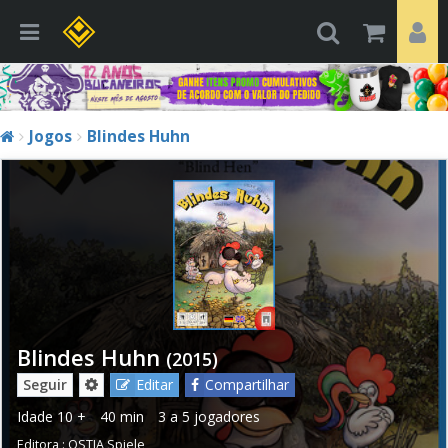
Jogos
Blindes Huhn
Blindes Huhn
(2015)
Seguir
Editar
Compartilhar
Idade
10 +
40 min
3 a 5 jogadores
Editora :
OSTIA Spiele