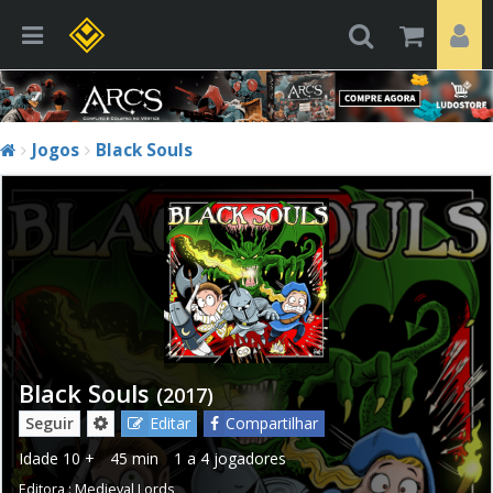
Jogos
Black Souls
Black Souls
(2017)
Seguir
Editar
Compartilhar
Idade
10 +
45 min
1 a 4 jogadores
Editora :
Medieval Lords