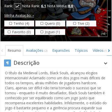
Rank:
Nota Rank:
6.1
Nota Média:
8.0
Minha Avaliação:
-
Tenho (4)
Quero (0)
Tive (2)
Favorito (0)
Joguei (1)
Resumo
Avaliações
Expansões
Tópicos
Vídeos
(2)
(1)
Descrição
O título da Medieval Lords, Black Souls, alcançou elogios
internacionais! Aclamado como um dos jogos mais difíceis de
todos os tempos, atraiu milhões de jogadores hardcore.
Claro, apenas ser difícil não teria tornado o sucesso que se
tornou - enquanto é muito desafiador, Black Souls também é
conhecido por ser equilibrado como um jogo justo que
recompensa excelentes habilidades. Infelizmente, o estúdio do
jogo é bastante pequeno e a gerência procura expandir sua