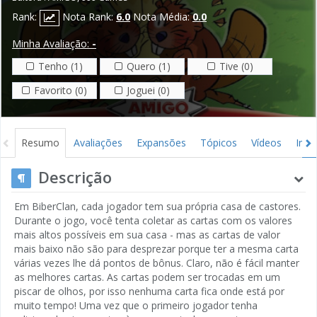
Rank:
Nota Rank:
6.0
Nota Média:
0.0
Minha Avaliação:
-
Tenho (1)
Quero (1)
Tive (0)
Favorito (0)
Joguei (0)
Resumo
Avaliações
Expansões
Tópicos
Vídeos
Ima
Descrição
Em BiberClan, cada jogador tem sua própria casa de castores.
Durante o jogo, você tenta coletar as cartas com os valores
mais altos possíveis em sua casa - mas as cartas de valor
mais baixo não são para desprezar porque ter a mesma carta
várias vezes lhe dá pontos de bônus. Claro, não é fácil manter
as melhores cartas. As cartas podem ser trocadas em um
piscar de olhos, por isso nenhuma carta fica onde está por
muito tempo! Uma vez que o primeiro jogador tenha