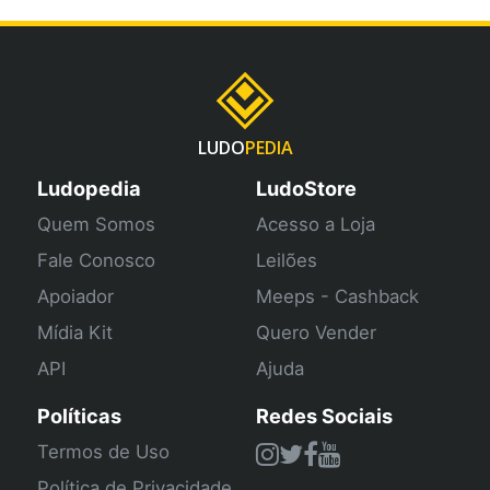
LUDO
PEDIA
Ludopedia
LudoStore
Quem Somos
Acesso a Loja
Fale Conosco
Leilões
Apoiador
Meeps - Cashback
Mídia Kit
Quero Vender
API
Ajuda
Políticas
Redes Sociais
Termos de Uso
Política de Privacidade