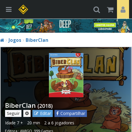
Jogos
BiberClan
BiberClan
(2018)
Seguir
Editar
Compartilhar
Idade
7 +
20 min
2 a 6 jogadores
Editora :
AMIGO
,
999 Games