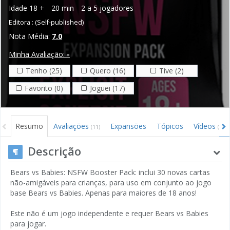
Idade
18 +
20 min
2 a 5 jogadores
Editora :
(Self-published)
Nota Média:
7.0
Minha Avaliação:
-
Tenho (25)
Quero (16)
Tive (2)
Favorito (0)
Joguei (17)
Resumo
Avaliações
Expansões
Tópicos
Vídeos
(11)
(1)
Descrição
Bears vs Babies: NSFW Booster Pack: inclui 30 novas cartas
não-amigáveis para crianças, para uso em conjunto ao jogo
base Bears vs Babies. Apenas para maiores de 18 anos!
Este não é um jogo independente e requer Bears vs Babies
para jogar.