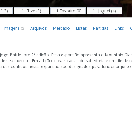
(13)
Tive (3)
Favorito (0)
Joguei (4)
Imagens
Arquivos
Mercado
Listas
Partidas
Links
G
(2)
ogo BattleLore 2ª edição. Essa expansão apresenta o Mountain Gia
de seu exército. Em adição, novas cartas de sabedoria e um tile de t
ntes contidos nessa expansão são designados para funcionar junto