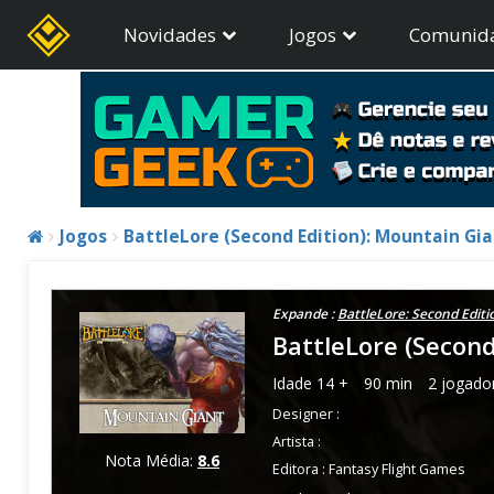
Novidades
Jogos
Comunid
Jogos
BattleLore (Second Edition): Mountain Gi
Expande :
BattleLore: Second Editi
BattleLore (Secon
Idade
14 +
90 min
2 jogado
Designer :
Artista :
Nota Média:
8.6
Editora :
Fantasy Flight Games