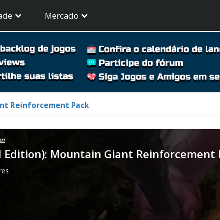
ade
Mercado
ant Reinforcement Pack
on
d Edition): Mountain Giant Reinforcement
res