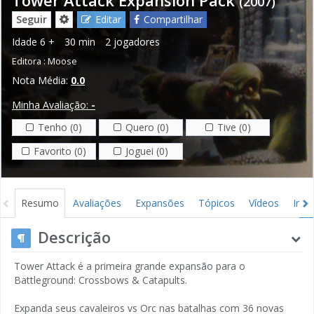
(2007)
Seguir
Editar
Compartilhar
Idade
6 +
30 min
2 jogadores
Editora :
Moose
Nota Média:
0.0
Minha Avaliação:
-
Tenho (0)
Quero (0)
Tive (0)
Favorito (0)
Joguei (0)
Resumo
Avaliações
Expansões
Tópicos
Vídeos
Ima
Descrição
Tower Attack é a primeira grande expansão para o
Battleground: Crossbows & Catapults.
Expanda seus cavaleiros vs Orc nas batalhas com 36 novas