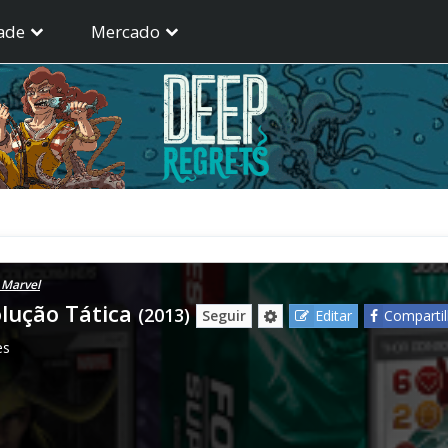
ade
Mercado
 Marvel
olução Tática
(2013)
Seguir
Editar
Compartil
es