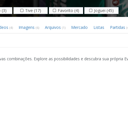
 (3)
Tive (17)
Favorito (4)
Joguei (45)
ídeos
Imagens
Arquivos
Mercado
Listas
Partidas
(4)
(6)
(1)
(
as combinações. Explore as possibilidades e descubra sua própria E