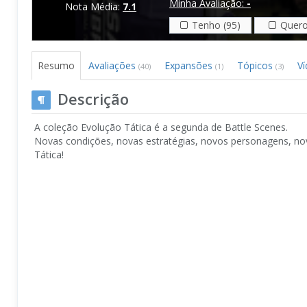
Minha Avaliação:
-
Nota Média:
7.1
Tenho (95)
Quero
Resumo
Avaliações
Expansões
Tópicos
V
(40)
(1)
(3)
Descrição
A coleção Evolução Tática é a segunda de Battle Scenes.
Novas condições, novas estratégias, novos personagens, nov
Tática!