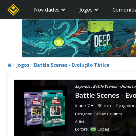
Novidades
Jogos
Comunid
Jogos
Battle Scenes - Evolução Tática
Expande :
Battle Scenes - Universo
Battle Scenes - Ev
Idade
7 +
30 min
2 jogador
Designer :
Fabian Balbinot
Artista :
Editora :
Copag