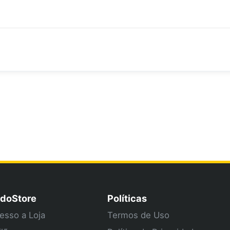
doStore
Políticas
esso a Loja
Termos de Uso