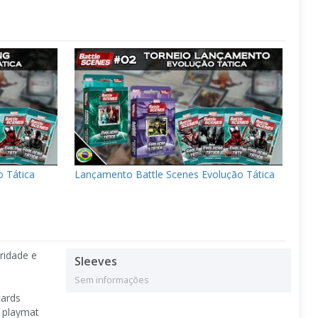
o Tática
Lançamento Battle Scenes Evolução Tática
ridade e
Sleeves
Sem informações
cards
1 playmat