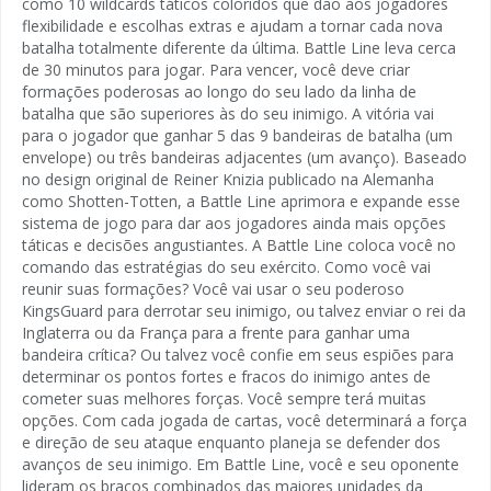
como 10 wildcards táticos coloridos que dão aos jogadores
flexibilidade e escolhas extras e ajudam a tornar cada nova
batalha totalmente diferente da última. Battle Line leva cerca
de 30 minutos para jogar. Para vencer, você deve criar
formações poderosas ao longo do seu lado da linha de
batalha que são superiores às do seu inimigo. A vitória vai
para o jogador que ganhar 5 das 9 bandeiras de batalha (um
envelope) ou três bandeiras adjacentes (um avanço). Baseado
no design original de Reiner Knizia publicado na Alemanha
como Shotten-Totten, a Battle Line aprimora e expande esse
sistema de jogo para dar aos jogadores ainda mais opções
táticas e decisões angustiantes. A Battle Line coloca você no
comando das estratégias do seu exército. Como você vai
reunir suas formações? Você vai usar o seu poderoso
KingsGuard para derrotar seu inimigo, ou talvez enviar o rei da
Inglaterra ou da França para a frente para ganhar uma
bandeira crítica? Ou talvez você confie em seus espiões para
determinar os pontos fortes e fracos do inimigo antes de
cometer suas melhores forças. Você sempre terá muitas
opções. Com cada jogada de cartas, você determinará a força
e direção de seu ataque enquanto planeja se defender dos
avanços de seu inimigo. Em Battle Line, você e seu oponente
lideram os braços combinados das maiores unidades da