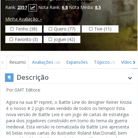
Rank:
2357
Nota Rank:
6.8
Nota Média:
8.5
Minha Avaliação:
-
Tenho (38)
Quero (77)
Tive (11)
Favorito (3)
Joguei (42)
Resumo
Avaliações
Expansões
Tópicos
Vídeos
(24)
(1)
(1
Descrição
Por GMT Editora:
Agora na sua 8ª reprint, o Battle Line do designer Reiner Knizia
é o nosso # 2 jogo mais vendido de todos os tempos! Esta
nova versão de Battle Line é um jogo de cartas de estratégia
para dois jogadores construído em torno do tema da guerra
medieval. Esta versão re-tematizada da Battle Line apresenta
60 belas novas cartas do ilustrador Roland MacDonald, bem