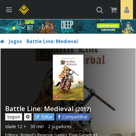
Jogos
Battle Line: Medieval
Battle Line: Medieval
(2017)
Seguir
Editar
Compartilhar
Idade
12 +
30 min
2 jogadores
Editora :
Roland's Revenge Games
,
Pixie Games
,
+3