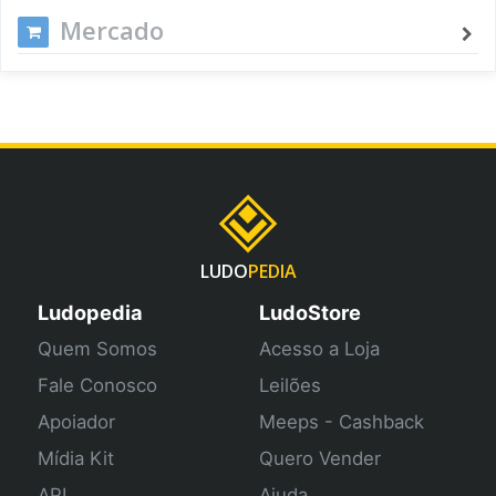
Mercado
LUDO
PEDIA
Ludopedia
LudoStore
Quem Somos
Acesso a Loja
Fale Conosco
Leilões
Apoiador
Meeps - Cashback
Mídia Kit
Quero Vender
API
Ajuda