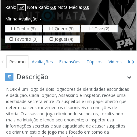
Rank:
Nota Rank:
6.0
Nota Média:
0.0
Minha Avaliação:
-
Tenho (3)
Quero (5)
Tive (2)
Favorito (0)
Joguei (4)
Resumo
Avaliações
Expansões
Tópicos
Vídeos
Ima
Descrição
NOIR é um jogo de dois jogadores de identidades escondidas
e dedução. Cada jogador, Assassino e Inspetor, recebe uma
identidade secreta entre 25 suspeitos e um papel aberto que
determina seus movimentos disponíveis e condições de
vitória. O assassino joga eliminando suspeitos, focalizando
mais na intuição e lendo seu oponente; o Inspetor usa
informações secretas e sua capacidade de acusar suspeitos
de criar um estilo de jogo mais focado em torno da