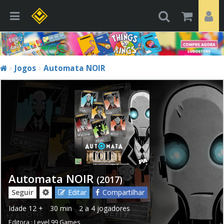
Jogos
Automata NOIR
Automata NOIR
(2017)
Seguir
Editar
Compartilhar
Idade
12 +
30 min
2 a 4 jogadores
Editora :
Level 99 Games