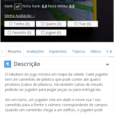
Rank:
Nota Rank:
6.0
Nota Média:
0.0
Minha Avaliação:
-
Tenho (0)
Quero (3)
Tive (0)
Favorito (0)
Joguei (0)
Resumo
Avaliações
Expansões
Tópicos
Vídeos
Ima
Descrição
O tabuleiro do jogo mostra um mapa da cidade. Cada jogador
tem um caminhão de plástico que pode conter até quatro
produtos (cubos de plástico). Há também cartas de missão
pedindo ao jogador para pegar peças ou para entregá-las.
Em um turno, um jogador rola um dado e move sua / seu
caminhão para a frente o número correspondente de campos.
Quando um caminhão chega a um edifício, o jogador pode