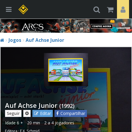
Jogos
Auf Achse Junior
Auf Achse Junior
(1992)
Seguir
Editar
Compartilhar
Idade
6 +
20 min
2 a 4 jogadores
Editora :
F.X. Schmid